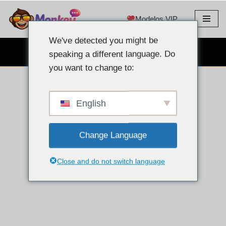
Modelos VIP
Pular
para
We've detected you might be
o
BATE-PAPO COM WEBCAM GRÁTIS
speaking a different language. Do
conteúdo
you want to change to:
English
Change Language
Close and do not switch language