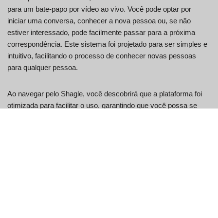
para um bate-papo por vídeo ao vivo. Você pode optar por
iniciar uma conversa, conhecer a nova pessoa ou, se não
estiver interessado, pode facilmente passar para a próxima
correspondência. Este sistema foi projetado para ser simples e
intuitivo, facilitando o processo de conhecer novas pessoas
para qualquer pessoa.
Ao navegar pelo Shagle, você descobrirá que a plataforma foi
otimizada para facilitar o uso, garantindo que você possa se
concentrar no que mais importa: conectar-se com outras
pessoas. Seja para fazer novos amigos, aprender sobre
diferentes culturas ou simplesmente curtir conversas animadas,
o Shagle oferece as ferramentas e o ambiente para facilitar
essas interações. Com ênfase em chats de vídeo ao vivo, o
Shagle busca recriar a espontaneidade e a imediatez das
interações presenciais, ajudando a aproximar pessoas de
diversas origens e locais.