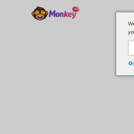
Перейти
We
к
yo
содержанию