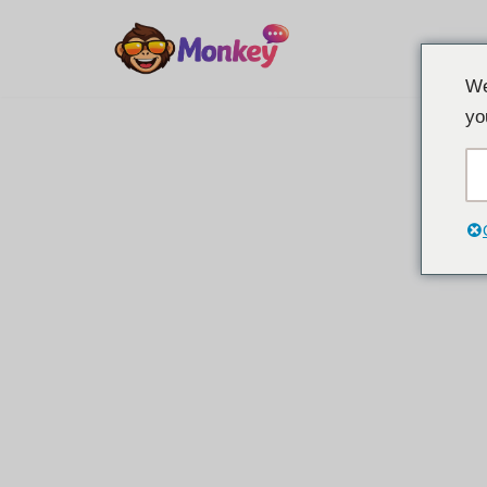
Перейти
We
к
yo
содержанию