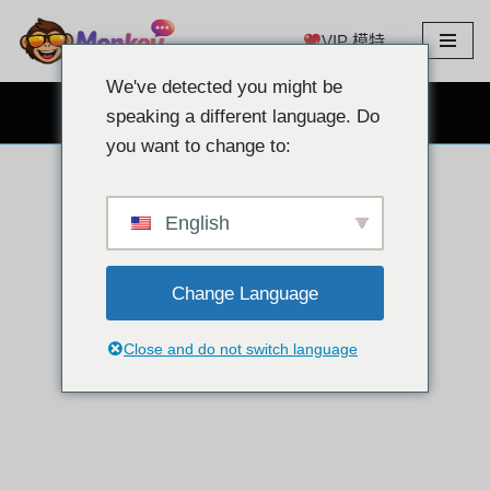
VIP 模特
跳
至
We've detected you might be
内
免费网络摄像头聊天
speaking a different language. Do
容
you want to change to:
English
Change Language
Close and do not switch language