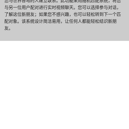
您与世界各地的人建立联系。此功能采用随机匹配系统，将您
与另一位用户配对进行实时视频聊天。您可以选择参与对话，
了解这位新朋友；如果您不感兴趣，也可以轻松转到下一个匹
配对象。该系统设计简洁易用，让任何人都能轻松结识新朋
友。
浏览 Shagle 平台，您会发现它经过了优化，易于使用，确保您
能够专注于最重要的事情：与他人建立联系。无论您是想结识
新朋友、了解不同文化，还是只想享受一些活跃的对话，
Shagle 都能提供相应的工具和环境来促进这些互动。Shagle 专
注于实时视频聊天，旨在重现面对面互动的自发性和即时性，
帮助跨越不同背景和地域的人们之间的距离。
除了核心功能外，Shagle 还注重用户的安全和舒适。平台提供
举报或屏蔽其他用户的选项，确保您在遇到任何问题时能够掌
控自己的使用体验。Shagle 应用将创新技术与对用户福祉的承
诺相结合，打造了一个独特而引人入胜的空间，助您蓬勃发展
全球联系。无论您是视频聊天平台的资深用户，还是只想扩大
社交圈，Shagle 都能为您提供一种便捷愉快的方式，让您与世