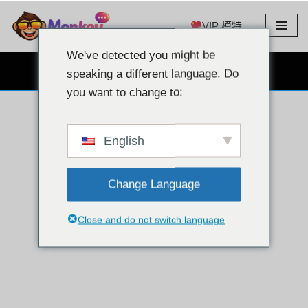
VIP 模特
跳
至
We've detected you might be
内
免费网络摄像头聊天
speaking a different language. Do
容
you want to change to:
English
Change Language
Close and do not switch language