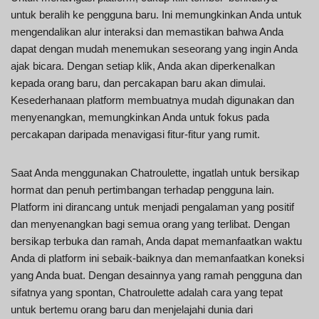
untuk beralih ke pengguna baru. Ini memungkinkan Anda untuk
mengendalikan alur interaksi dan memastikan bahwa Anda
dapat dengan mudah menemukan seseorang yang ingin Anda
ajak bicara. Dengan setiap klik, Anda akan diperkenalkan
kepada orang baru, dan percakapan baru akan dimulai.
Kesederhanaan platform membuatnya mudah digunakan dan
menyenangkan, memungkinkan Anda untuk fokus pada
percakapan daripada menavigasi fitur-fitur yang rumit.
Saat Anda menggunakan Chatroulette, ingatlah untuk bersikap
hormat dan penuh pertimbangan terhadap pengguna lain.
Platform ini dirancang untuk menjadi pengalaman yang positif
dan menyenangkan bagi semua orang yang terlibat. Dengan
bersikap terbuka dan ramah, Anda dapat memanfaatkan waktu
Anda di platform ini sebaik-baiknya dan memanfaatkan koneksi
yang Anda buat. Dengan desainnya yang ramah pengguna dan
sifatnya yang spontan, Chatroulette adalah cara yang tepat
untuk bertemu orang baru dan menjelajahi dunia dari