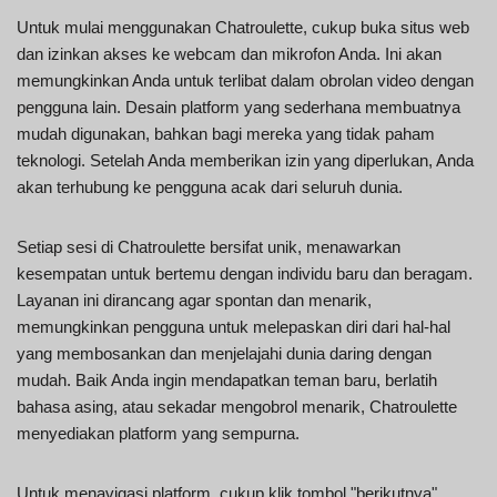
Untuk mulai menggunakan Chatroulette, cukup buka situs web
dan izinkan akses ke webcam dan mikrofon Anda. Ini akan
memungkinkan Anda untuk terlibat dalam obrolan video dengan
pengguna lain. Desain platform yang sederhana membuatnya
mudah digunakan, bahkan bagi mereka yang tidak paham
teknologi. Setelah Anda memberikan izin yang diperlukan, Anda
akan terhubung ke pengguna acak dari seluruh dunia.
Setiap sesi di Chatroulette bersifat unik, menawarkan
kesempatan untuk bertemu dengan individu baru dan beragam.
Layanan ini dirancang agar spontan dan menarik,
memungkinkan pengguna untuk melepaskan diri dari hal-hal
yang membosankan dan menjelajahi dunia daring dengan
mudah. Baik Anda ingin mendapatkan teman baru, berlatih
bahasa asing, atau sekadar mengobrol menarik, Chatroulette
menyediakan platform yang sempurna.
Untuk menavigasi platform, cukup klik tombol "berikutnya"