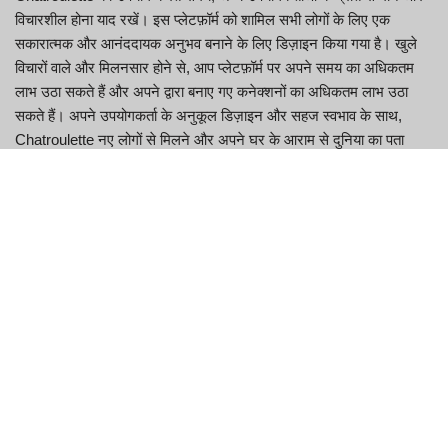
विचारशील होना याद रखें। इस प्लेटफ़ॉर्म को शामिल सभी लोगों के लिए एक
सकारात्मक और आनंददायक अनुभव बनाने के लिए डिज़ाइन किया गया है। खुले
विचारों वाले और मिलनसार होने से, आप प्लेटफ़ॉर्म पर अपने समय का अधिकतम
लाभ उठा सकते हैं और अपने द्वारा बनाए गए कनेक्शनों का अधिकतम लाभ उठा
सकते हैं। अपने उपयोगकर्ता के अनुकूल डिज़ाइन और सहज स्वभाव के साथ,
Chatroulette नए लोगों से मिलने और अपने घर के आराम से दुनिया का पता
लगाने का एक आदर्श तरीका है।
Chatroulette बनाम Omegle: मुख्य
अंतर
बेनामी चैट के साथ सहज कनेक्शन की यात्रा पर
निकलें
Chatroulette, गुमनाम ऑनलाइन बातचीत के लिए एक मंच है, जो यादृच्छिक
अजनबियों के साथ आपकी आभासी बातचीत को समृद्ध करने के लिए डिज़ाइन की गई