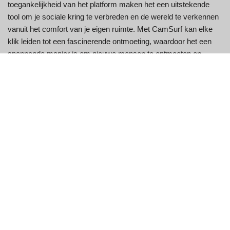
toegankelijkheid van het platform maken het een uitstekende
tool om je sociale kring te verbreden en de wereld te verkennen
vanuit het comfort van je eigen ruimte. Met CamSurf kan elke
klik leiden tot een fascinerende ontmoeting, waardoor het een
spannende manier is om nieuwe mensen te ontmoeten en
verschillende culturen te ervaren.
CamSurf versus Omegle:
Belangrijkste verschillen
Naadloze videochatervaring
CamSurf biedt een naadloos en eenvoudig te navigeren
platform, ideaal voor mensen die altijd onderweg zijn. Het biedt
een realtime videochatomgeving om in contact te komen met
mensen uit verschillende culturen en achtergronden. Het is dan
ook perfect voor sociale netwerken, online daten en het leren