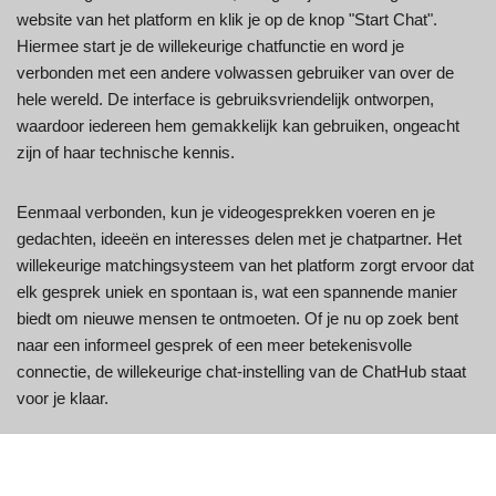
website van het platform en klik je op de knop "Start Chat".
Hiermee start je de willekeurige chatfunctie en word je
verbonden met een andere volwassen gebruiker van over de
hele wereld. De interface is gebruiksvriendelijk ontworpen,
waardoor iedereen hem gemakkelijk kan gebruiken, ongeacht
zijn of haar technische kennis.
Eenmaal verbonden, kun je videogesprekken voeren en je
gedachten, ideeën en interesses delen met je chatpartner. Het
willekeurige matchingsysteem van het platform zorgt ervoor dat
elk gesprek uniek en spontaan is, wat een spannende manier
biedt om nieuwe mensen te ontmoeten. Of je nu op zoek bent
naar een informeel gesprek of een meer betekenisvolle
connectie, de willekeurige chat-instelling van de ChatHub staat
voor je klaar.
Navigeer door het platform en gebruik de intuïtieve bediening om
te schakelen tussen chats, je video-instellingen aan te passen of