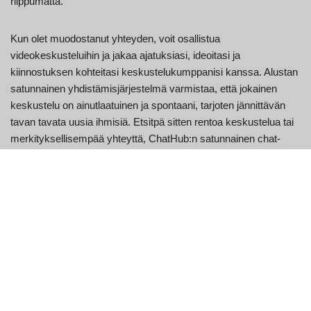
riippumatta.
Kun olet muodostanut yhteyden, voit osallistua
videokeskusteluihin ja jakaa ajatuksiasi, ideoitasi ja
kiinnostuksen kohteitasi keskustelukumppanisi kanssa. Alustan
satunnainen yhdistämisjärjestelmä varmistaa, että jokainen
keskustelu on ainutlaatuinen ja spontaani, tarjoten jännittävän
tavan tavata uusia ihmisiä. Etsitpä sitten rentoa keskustelua tai
merkityksellisempää yhteyttä, ChatHub:n satunnainen chat-
asetus auttaa sinua.
Navigoidaksesi alustalla, käytä intuitiivisia ohjaimia vaihtaaksesi
keskustelujen välillä, säätääksesi videoasetuksiasi tai
ilmoittaaksesi ongelmista. Alustan yksinkertaisuus ja
helppokäyttöisyys tekevät siitä kaikkien, joilla on
perusymmärrys verkkokäyttöliittymistä, saatavilla olevan.
ChatHub:n avulla voit luoda yhteyksiä, joita muuten ei olisi,
avaamalla ikkunan maailmaan suoraan näytöltäsi.