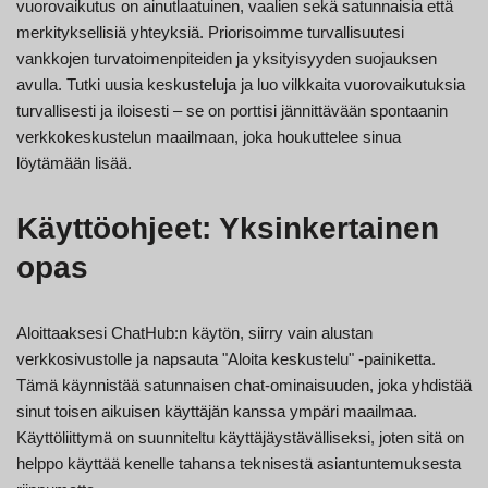
vuorovaikutus on ainutlaatuinen, vaalien sekä satunnaisia että
merkityksellisiä yhteyksiä. Priorisoimme turvallisuutesi
vankkojen turvatoimenpiteiden ja yksityisyyden suojauksen
avulla. Tutki uusia keskusteluja ja luo vilkkaita vuorovaikutuksia
turvallisesti ja iloisesti – se on porttisi jännittävään spontaanin
verkkokeskustelun maailmaan, joka houkuttelee sinua
löytämään lisää.
Käyttöohjeet: Yksinkertainen
opas
Aloittaaksesi ChatHub:n käytön, siirry vain alustan
verkkosivustolle ja napsauta "Aloita keskustelu" -painiketta.
Tämä käynnistää satunnaisen chat-ominaisuuden, joka yhdistää
sinut toisen aikuisen käyttäjän kanssa ympäri maailmaa.
Käyttöliittymä on suunniteltu käyttäjäystävälliseksi, joten sitä on
helppo käyttää kenelle tahansa teknisestä asiantuntemuksesta