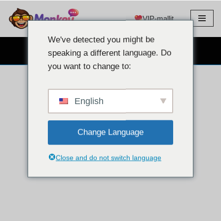
VIP-mallit
Siirry
sisältöön
We've detected you might be
ILMAINEN VERKKOKAMERACHAT
speaking a different language. Do
you want to change to:
English
Change Language
Close and do not switch language