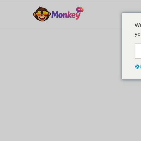
Ir
We
al
yo
contenido