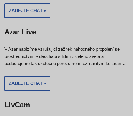
ZADEJTE CHAT »
Azar Live
V Azar nabízíme vzrušující zážitek náhodného propojení se
prostřednictvím videochatu s lidmi z celého světa a
podporujeme tak skutečné porozumění rozmanitým kulturám…
ZADEJTE CHAT »
LivCam
Na LivCam nabízíme vysoce bezpečné a bezplatné
videochatování v našich online chatovacích místnostech.