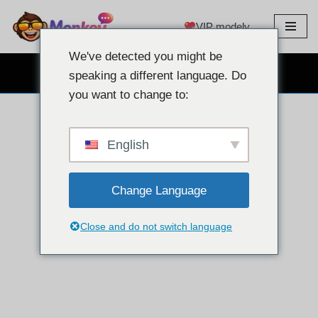
VIP modely
Přeskočit
na
We've detected you might be
obsah
CHAT S WEBOVOU KAMEROU ZDARMA
speaking a different language. Do
you want to change to:
English
Change Language
Close and do not switch language