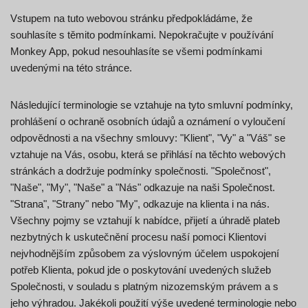
Vstupem na tuto webovou stránku předpokládáme, že
souhlasíte s těmito podmínkami. Nepokračujte v používání
Monkey App, pokud nesouhlasíte se všemi podmínkami
uvedenými na této stránce.
Následující terminologie se vztahuje na tyto smluvní podmínky,
prohlášení o ochraně osobních údajů a oznámení o vyloučení
odpovědnosti a na všechny smlouvy: "Klient", "Vy" a "Váš" se
vztahuje na Vás, osobu, která se přihlásí na těchto webových
stránkách a dodržuje podmínky společnosti. "Společnost",
"Naše", "My", "Naše" a "Nás" odkazuje na naši Společnost.
"Strana", "Strany" nebo "My", odkazuje na klienta i na nás.
Všechny pojmy se vztahují k nabídce, přijetí a úhradě plateb
nezbytných k uskutečnění procesu naší pomoci Klientovi
nejvhodnějším způsobem za výslovným účelem uspokojení
potřeb Klienta, pokud jde o poskytování uvedených služeb
Společnosti, v souladu s platným nizozemským právem a s
jeho výhradou. Jakékoli použití výše uvedené terminologie nebo