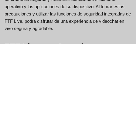
operativo y las aplicaciones de su dispositivo. Al tomar estas
precauciones y utilizar las funciones de seguridad integradas de
FTF Live, podrá disfrutar de una experiencia de videochat en
vivo segura y agradable.
FTF Live vs. Omegle:
Diferencias clave
Chats de video en vivo seguros
FTF Live prioriza la seguridad, ofreciendo chats de video en
vivo seguros que protegen las conversaciones de los usuarios,
a diferencia de Omegle, donde las preocupaciones de seguridad
son prominentes.
Conexiones auténticas