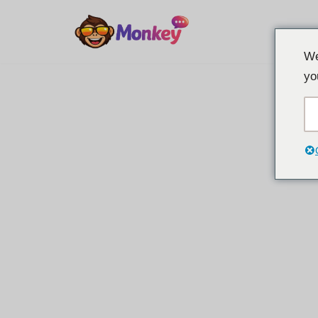
ข้าม
We
ไป
yo
ที่
เนื้อหา