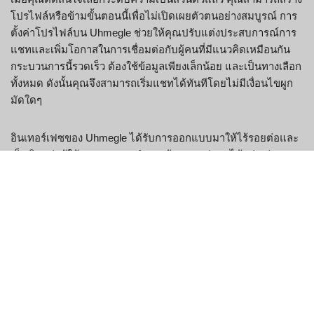
โปรไฟล์หรือข้ามขั้นตอนนี้เพื่อไม่เปิดเผยตัวตนอย่างสมบูรณ์ การ
ตั้งค่าโปรไฟล์บน Uhmegle ช่วยให้คุณปรับแต่งประสบการณ์การ
แชทและเพิ่มโอกาสในการเชื่อมต่อกับผู้คนที่มีแนวคิดเหมือนกัน
กระบวนการนี้รวดเร็ว ต้องใช้ข้อมูลเพียงเล็กน้อย และเป็นทางเลือก
ทั้งหมด ดังนั้นคุณจึงสามารถเริ่มแชทได้ทันทีโดยไม่มีเงื่อนไขผูก
มัดใดๆ
อินเทอร์เฟซของ Uhmegle ได้รับการออกแบบมาให้ไร้รอยต่อและ
เป็นมิตรต่อผู้ใช้ คุณสามารถสำรวจห้องแชทต่างๆ ได้อย่างง่ายดาย
หรือเข้าร่วมแชทวิดีโอแบบสุ่มด้วยการคลิกปุ่มเพียงปุ่มเดียว
แพลตฟอร์มนี้ให้ความสำคัญกับความเคารพและความปลอดภัย
ของผู้ใช้ ส่งเสริมบรรยากาศที่จริงใจและเป็นมิตรมากกว่าบริการ
แชทอื่นๆ มากมาย เมื่อคุณโต้ตอบกับผู้อื่น คุณจะควบคุมสิ่งที่คุณ
แบ่งปันและบุคคลที่คุณเลือกคุยด้วยได้อย่างเต็มที่เสมอ
เมื่อคุณสำรวจ Uhmegle ต่อไป คุณจะค้นพบเครื่องมือเพิ่มเติมที่
สร้างขึ้นเพื่อเสริมสร้างประสบการณ์การแชทของคุณ ตั้งแต่ฟิล
เตอร์ที่ปรับแต่งได้และเครื่องมือรายงานที่ใช้งานง่ายไปจนถึง