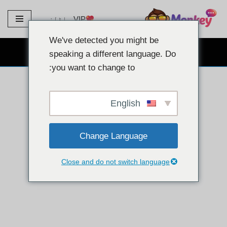
VIP ماڈلز
مواد
پر
We've detected you might be
جائیں۔
مفت ویب کیم چیٹ
speaking a different language. Do
you want to change to:
English
Change Language
Close and do not switch language