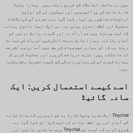
میں بے ساختہ تعاملات کو فروغ دیتے ہیں۔ ہمارا پلیٹ
فارم صارف کی پرائیویسی اور سیکیورٹی کو اولین
ترجیحات کے طور پر تیار کیا گیا ہے، جس سے آپ کی ملاقات
محفوظ اور لطف اندوز ہوتی ہے۔ ہم ایک ایسا ماحول بنانے
کے لیے پرعزم ہیں جو آرام دہ اور گہرے روابط دونوں کو
آسان بنائے۔ ہمارا صارف دوست انٹرفیس اس بات کی ضمانت
دیتا ہے کہ آپ ہماری خصوصیات کی صف میں آسانی سے تشریف
لے جا سکتے ہیں۔ مزید دریافت کریں، اور معلوم کریں کہ
ہمارے کمرے آپ کی سماجی زندگی کو کیسے تقویت بخش سکتے
ہیں۔
اسے کیسے استعمال کریں: ایک
سادہ گائیڈ
Tinychat ایک جدید پلیٹ فارم ہے جو دوسروں کے ساتھ جڑنے
کو آسان اور پر لطف بنانے کے لیے ڈیزائن کیا گیا ہے۔
شروع کرنے کے لیے، بس Tinychat ویب سائٹ پر جائیں اور