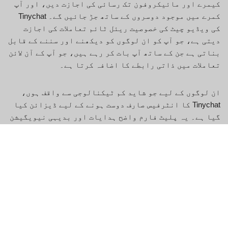
کیمرے اور مائیکروفون تک رسائی کی اجازت دیں، اور آپ
کمرے میں موجود دوسروں کے ساتھ جڑ جائیں گے۔ Tinychat
کی ویڈیو چیٹ کی خصوصیت ریئل ٹائم تعاملات کی اجازت
دیتی ہے، جو آپ کو ان لوگوں کو دیکھنے اور سننے کے قابل
بناتی ہے جن کے ساتھ آپ بات کر رہے ہیں، جو آپ کے آن لائن
تعاملات میں ذاتی رابطے کا اضافہ کرتا ہے۔
ان لوگوں کے لیے جو شاید کم ٹیکنالوجی سے واقف ہوں،
Tinychat کا انٹرفیس صارف دوست ہونے کے لیے ڈیزائن کیا
گیا ہے۔ یہ پلیٹ فارم واضح ہدایات اور بدیہی نیویگیشن
فراہم کرتا ہے، اس بات کو یقینی بناتا ہے کہ ہر کوئی
آسانی سے اپنا راستہ تلاش کر سکے اور بغیر کسی پریشانی
کے چیٹنگ شروع کر سکے۔ مزید برآں، Tinychat صارفین کے
تحفظ اور مثبت تعاملات کو فروغ دینے کے لیے رہنما خطوط
اور اعتدال کے ساتھ تمام صارفین کے لیے ایک محفوظ اور
باعزت ماحول فراہم کرنے کے لیے پرعزم ہے۔
Tinychat بمقابلہ Omegle: