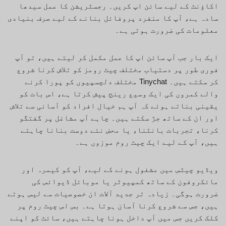
اکاؤنٹ کے لیے سائن اپ کریں۔ رجسٹریشن کا عمل سیدھا
سادہ ہے، آپ کا منفرد پروفائل بنانے کے لیے صرف بنیادی
معلومات کی ضرورت ہوتی ہے۔
ایک بار جب آپ سائن اپ کا عمل مکمل کر لیتے ہیں، تو آپ
فوری طور پر دستیاب مختلف چیٹ رومز کو تلاش کرنا شروع
کر سکتے ہیں۔ Tinychat مختلف دلچسپیوں کو پورا کرنے
والے کمروں کی ایک وسیع رینج پیش کرتا ہے، اس بات کو
یقینی بناتے ہوئے کہ آپ ہم خیال افراد کو آسانی سے تلاش
اور ان کے ساتھ جڑ سکتے ہیں۔ چاہے آپ مشاغل پر گفتگو
کرنا، تجربات بانٹنا، یا محض نئے دوست بنانا چاہتے
ہیں، آپ کے لیے ایک چیٹ روم موزوں ہے۔
ویڈیو چیٹس میں مشغول ہونے کے لیے، آپ کو کیمرہ اور
مائکروفون کے ساتھ کمپیوٹر یا موبائل ڈیوائس کی
ضرورت ہوگی۔ زیادہ تر جدید آلات ان خصوصیات سے لیس ہوتے
ہیں، جس سے شروع کرنا آسان ہوتا ہے۔ بس اس چیٹ روم پر
کلک کریں جس میں آپ داخل ہونا چاہتے ہیں، سائٹ کو اپنے