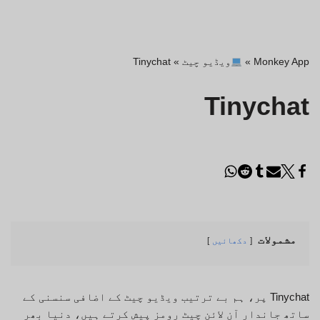
Monkey App
»
ویڈیو چیٹ
»
Tinychat
Tinychat
مشمولات
دکھائیں
Tinychat پر، ہم بے ترتیب ویڈیو چیٹ کے اضافی سنسنی کے
ساتھ جاندار آن لائن چیٹ رومز پیش کرتے ہیں، دنیا بھر