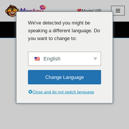
Model VIP
Langkau
ke
We've detected you might be
kandungan
SEMBANG WEBCAM PERCUMA
speaking a different language. Do
you want to change to:
English
Change Language
Close and do not switch language