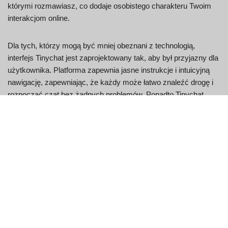
którymi rozmawiasz, co dodaje osobistego charakteru Twoim
interakcjom online.
Dla tych, którzy mogą być mniej obeznani z technologią,
interfejs Tinychat jest zaprojektowany tak, aby był przyjazny dla
użytkownika. Platforma zapewnia jasne instrukcje i intuicyjną
nawigację, zapewniając, że każdy może łatwo znaleźć drogę i
rozpocząć czat bez żadnych problemów. Ponadto Tinychat
zobowiązuje się do zapewnienia bezpiecznego i pełnego
szacunku środowiska dla wszystkich użytkowników, z
wytycznymi i moderacją w celu ochrony użytkowników i
promowania pozytywnych interakcji.
Tinychat kontra Omegle:
Kluczowe różnice
Bezpieczne i prywatne rozmowy z