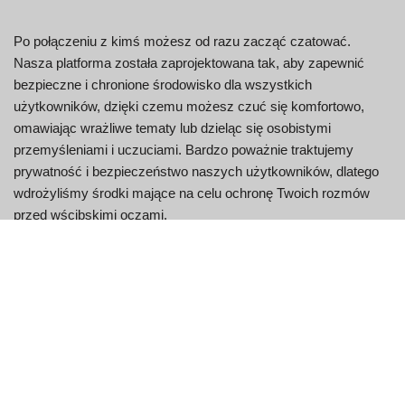
Po połączeniu z kimś możesz od razu zacząć czatować.
Nasza platforma została zaprojektowana tak, aby zapewnić
bezpieczne i chronione środowisko dla wszystkich
użytkowników, dzięki czemu możesz czuć się komfortowo,
omawiając wrażliwe tematy lub dzieląc się osobistymi
przemyśleniami i uczuciami. Bardzo poważnie traktujemy
prywatność i bezpieczeństwo naszych użytkowników, dlatego
wdrożyliśmy środki mające na celu ochronę Twoich rozmów
przed wścibskimi oczami.
Aby zapewnić pozytywne doświadczenia wszystkim
użytkownikom, prosimy o przestrzeganie naszych wytycznych
społeczności i szanowanie granic i prywatności innych osób. W
ten sposób możesz pomóc stworzyć bezpieczne i wspierające
środowisko, w którym każdy może czuć się komfortowo w
kontaktach z innymi. Niezależnie od tego, czy chcesz poznać
nowych przyjaciół, nawiązać kontakt z kimś o podobnych