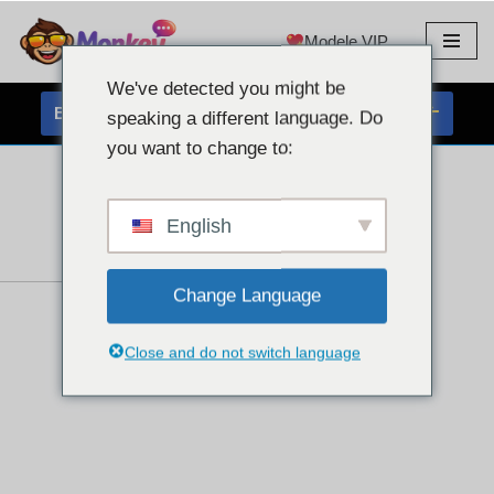
Modele VIP
Przejdź
do
We've detected you might be
treści
BEZPŁATNY CZAT Z KAMERĄ INTERNETOWĄ
speaking a different language. Do
you want to change to:
English
Change Language
Close and do not switch language