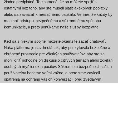
žiadne predplatné. To znamená, že sa môžete spojiť s
ostatnými bez toho, aby ste museli platiť akékoľvek poplatky
alebo sa zaviazať k mesačnému paušálu. Veríme, že každý by
mal mať prístup k bezpečnému a súkromnému spôsobu
komunikácie, a preto ponúkame naše služby bezplatne.
Keď sa s niekým spojíte, môžete okamžite začať chatovať.
Naša platforma je navrhnutá tak, aby poskytovala bezpečné a
chránené prostredie pre všetkých používateľov, aby ste sa
mohli cítiť pohodlne pri diskusii o citlivých témach alebo zdieľaní
osobných myšlienok a pocitov. Súkromie a bezpečnosť našich
používateľov berieme veľmi vážne, a preto sme zaviedli
opatrenia na ochranu vašich konverzácií pred zvedavými
očami.
Aby sme zabezpečili pozitívny zážitok pre všetkých
používateľov, žiadame vás, aby ste dodržiavali naše pravidlá
komunity a rešpektovali hranice a súkromie druhej osoby.