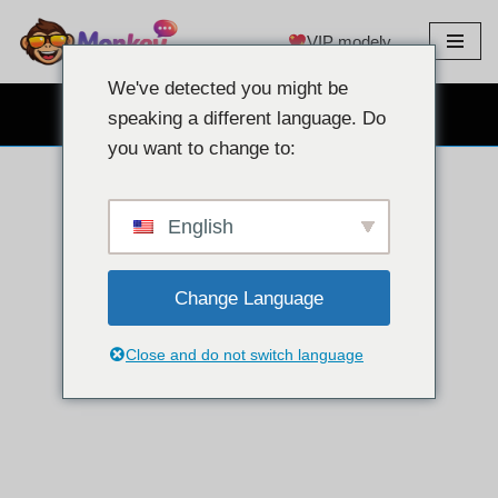
VIP modely
Prejsť
na
We've detected you might be
obsah
BEZPLATNÝ WEBOVÝ CHAT
speaking a different language. Do
you want to change to:
English
Change Language
Close and do not switch language