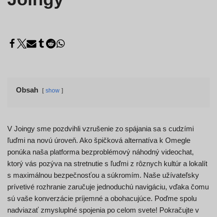
Obsah
show
V Joingy sme pozdvihli vzrušenie zo spájania sa s cudzími
ľuďmi na novú úroveň. Ako špičková alternatíva k Omegle
ponúka naša platforma bezproblémový náhodný videochat,
ktorý vás pozýva na stretnutie s ľuďmi z rôznych kultúr a lokalít
s maximálnou bezpečnosťou a súkromím. Naše užívateľsky
prívetivé rozhranie zaručuje jednoduchú navigáciu, vďaka čomu
sú vaše konverzácie príjemné a obohacujúce. Poďme spolu
nadviazať zmysluplné spojenia po celom svete! Pokračujte v