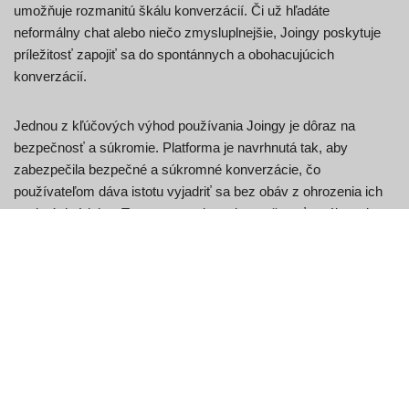
umožňuje rozmanitú škálu konverzácií. Či už hľadáte
neformálny chat alebo niečo zmysluplnejšie, Joingy poskytuje
príležitosť zapojiť sa do spontánnych a obohacujúcich
konverzácií.
Jednou z kľúčových výhod používania Joingy je dôraz na
bezpečnosť a súkromie. Platforma je navrhnutá tak, aby
zabezpečila bezpečné a súkromné konverzácie, čo
používateľom dáva istotu vyjadriť sa bez obáv z ohrozenia ich
osobných údajov. Toto zameranie na bezpečnosť a súkromie
robí z Joingy atraktívnu voľbu pre tých, ktorí hľadajú spoľahlivú
a dôveryhodnú platformu pre videochat.
Keď začnete používať Joingy, zistíte, že platforma sa
neuveriteľne ľahko používa. Intuitívne rozhranie a priamočiary
dizajn ju robia dostupnou pre každého, bez ohľadu na úroveň
technických znalostí. Či už ste skúseným používateľom
platforiem pre videochat alebo len začínate, budete sa v Joingy