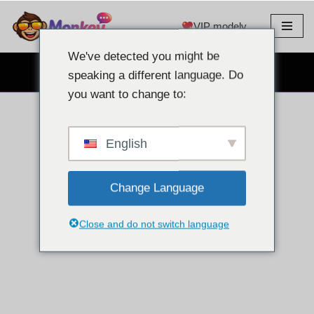
VIP modely
Prejsť
na
We've detected you might be
obsah
BEZPLATNÝ WEBOVÝ CHAT
speaking a different language. Do
you want to change to:
English
Change Language
Close and do not switch language