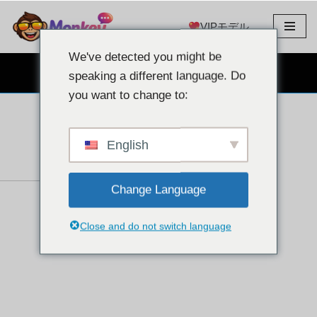
VIPモデル
コ
ン
We've detected you might be
テ
無料のウェブカメラチャット
speaking a different language. Do
ン
you want to change to:
ツ
へ
ス
English
キ
ッ
Change Language
プ
Close and do not switch language