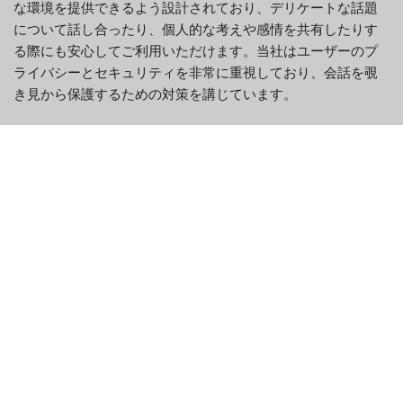
な環境を提供できるよう設計されており、デリケートな話題
について話し合ったり、個人的な考えや感情を共有したりす
る際にも安心してご利用いただけます。当社はユーザーのプ
ライバシーとセキュリティを非常に重視しており、会話を覗
き見から保護するための対策を講じています。
すべてのユーザーに快適な体験を提供するために、コミュニ
ティガイドラインを遵守し、相手の境界線とプライバシーを
尊重していただくようお願いいたします。そうすることで、
誰もが安心して交流できる、安全で支え合う環境づくりに貢
献できます。新しい友達を作りたい、同じ趣味を持つ人と繋
がりたい、あるいは単に誰かと話したいなど、1v1 Chatは安
全でプライベートな空間を提供します。
1v1ChatとOmegleの主な違い
シームレスな1対1のライブビデオチ