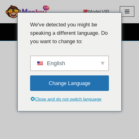
Model VIP
Langkau
ke
We've detected you might be
kandungan
SEMBANG WEBCAM PERCUMA
speaking a different language. Do
you want to change to:
English
Change Language
Close and do not switch language