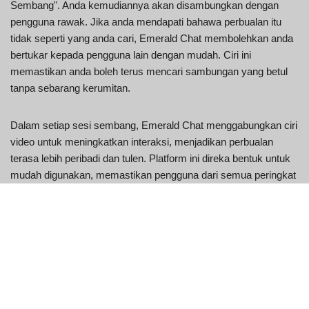
Sembang". Anda kemudiannya akan disambungkan dengan
pengguna rawak. Jika anda mendapati bahawa perbualan itu
tidak seperti yang anda cari, Emerald Chat membolehkan anda
bertukar kepada pengguna lain dengan mudah. Ciri ini
memastikan anda boleh terus mencari sambungan yang betul
tanpa sebarang kerumitan.
Dalam setiap sesi sembang, Emerald Chat menggabungkan ciri
video untuk meningkatkan interaksi, menjadikan perbualan
terasa lebih peribadi dan tulen. Platform ini direka bentuk untuk
mudah digunakan, memastikan pengguna dari semua peringkat
umur dan tahap keselesaan teknologi dapat menavigasinya
dengan mudah. Sama ada anda mencari persahabatan,
pertukaran bahasa atau hanya seseorang untuk bercakap
dengan, ciri sembang video Emerald Chat direka untuk
memberikan pengalaman yang memuaskan dan
menyeronokkan.