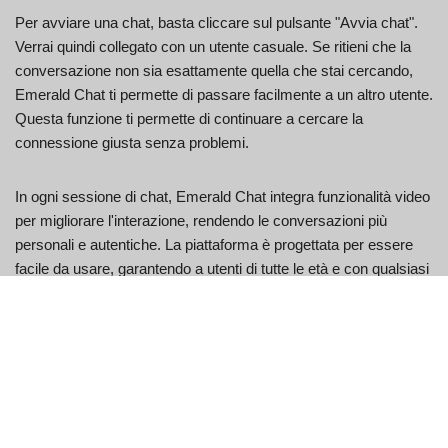
Per avviare una chat, basta cliccare sul pulsante "Avvia chat".
Verrai quindi collegato con un utente casuale. Se ritieni che la
conversazione non sia esattamente quella che stai cercando,
Emerald Chat ti permette di passare facilmente a un altro utente.
Questa funzione ti permette di continuare a cercare la
connessione giusta senza problemi.
In ogni sessione di chat, Emerald Chat integra funzionalità video
per migliorare l'interazione, rendendo le conversazioni più
personali e autentiche. La piattaforma è progettata per essere
facile da usare, garantendo a utenti di tutte le età e con qualsiasi
livello di familiarità con la tecnologia di poterla utilizzare con
facilità. Che tu stia cercando amicizia, uno scambio linguistico o
semplicemente qualcuno con cui parlare, la funzionalità di video
chat di Emerald Chat è progettata per offrire un'esperienza
appagante e piacevole.