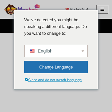
Modelli VIP
Vai
al
We've detected you might be
contenuto
CHAT GRATUITA IN WEBCAM
speaking a different language. Do
you want to change to:
English
Change Language
Close and do not switch language