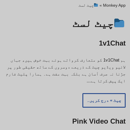
Monkey App
»
چیٹ لسٹ
چیٹ لسٹ
1v1Chat
ہم 1v1Chat کو متعارف کرواتے ہوئے بہت خوش ہیں، جہاں
لائیو ویڈیو چیٹ کے ذریعے دوسروں کے ساتھ حقیقی طور پر
جڑنا نہ صرف آسان ہے بلکہ بہت مفت ہے۔ ہمارا پلیٹ فارم
ایک پیش کرتا ہے…
چیٹ » درج کریں۔
Pink Video Chat