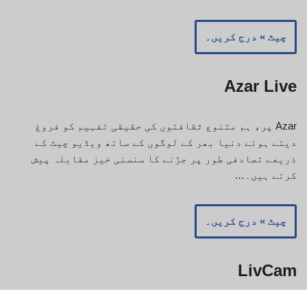
چیٹ » درج کریں۔
Azar Live
Azar پر، ہم متنوع ثقافتوں کی حقیقی تفہیم کو فروغ
دیتے ہوئے دنیا بھر کے لوگوں کے ساتھ ویڈیو چیٹ کے
ذریعے تصادفی طور پر جڑنے کا سنسنی خیز مقابلہ پیش
کرتے ہیں۔…
چیٹ » درج کریں۔
LivCam