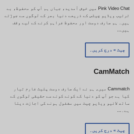
Pink Video Chat میں خوش آمدید، جہاں ہم آپ کو محفوظ، بے
ترتیب ویڈیو چیٹس کے ذریعے دنیا بھر کے لوگوں سے جوڑتے
ہیں۔ ہم صارف دوست اور محفوظ فراہم کرنے کے لیے وقف
ہیں…
چیٹ » درج کریں۔
CamMatch
Cammatch میں، ہم نے ایک صارف دوست پلیٹ فارم تیار
کیا ہے جو آپ کو دنیا کے کونے کونے سے حقیقی لوگوں کے
ساتھ لائیو ویڈیو چیٹ میں مشغول ہونے کی اجازت دیتا
ہے۔…
چیٹ » درج کریں۔