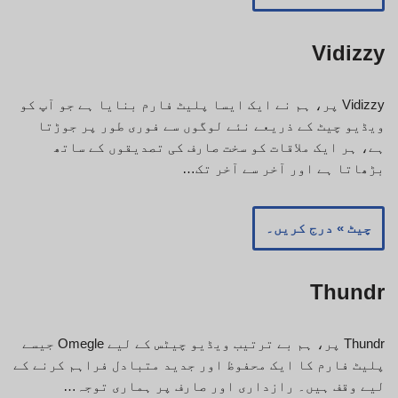
Vidizzy
Vidizzy پر، ہم نے ایک ایسا پلیٹ فارم بنایا ہے جو آپ کو
ویڈیو چیٹ کے ذریعے نئے لوگوں سے فوری طور پر جوڑتا
ہے، ہر ایک ملاقات کو سخت صارف کی تصدیقوں کے ساتھ
بڑھاتا ہے اور آخر سے آخر تک…
چیٹ » درج کریں۔
Thundr
Thundr پر، ہم بے ترتیب ویڈیو چیٹس کے لیے Omegle جیسے
پلیٹ فارم کا ایک محفوظ اور جدید متبادل فراہم کرنے کے
لیے وقف ہیں۔ رازداری اور صارف پر ہماری توجہ…