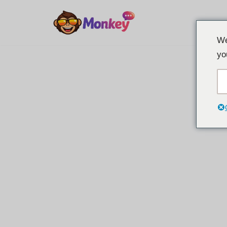
Перейти
We
к
yo
содержанию