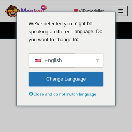
VIP-modeller
Gå
til
We've detected you might be
innhold
GRATIS NETTKAMERACHAT
speaking a different language. Do
you want to change to:
English
Change Language
Close and do not switch language