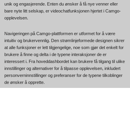
unik og engasjerende. Enten du ønsker å få nye venner eller
bare nyte litt selskap, er videochatfunksjonen hjertet i Camgo-
opplevelsen.
Navigeringen på Camgo-plattformen er utformet for å være
intuitiv og brukervennlig. Den strømlinjeformede designen sikrer
at alle funksjoner er lett tilgjengelige, noe som gjør det enkelt for
brukere å finne og delta i de typene interaksjoner de er
interessert i. Fra hoveddashbordet kan brukere få tilgang til ulike
innstillinger og alternativer for å tilpasse opplevelsen, inkludert
personverninnstillinger og preferanser for de typene tilkoblinger
de ønsker å opprette.
For de som ønsker å få mest mulig ut av Camgo-opplevelsen
sin, kan det være nyttig å utforske fellesskapet og
retningslinjene. Å forstå plattformens regler og beste praksis
bidrar til å skape et trygt og hyggelig miljø for alle brukere. Ved å
være respektfulle og hensynsfulle overfor andre kan brukere