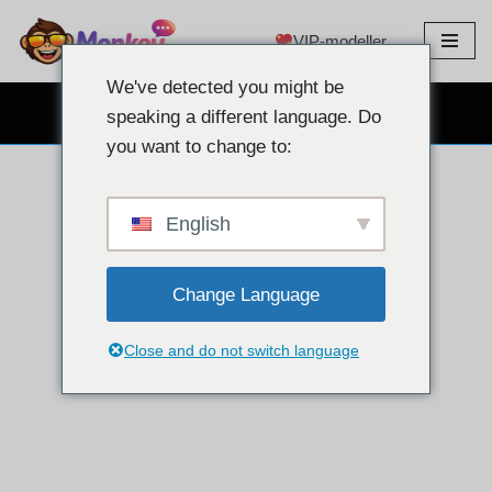
VIP-modeller
Gå
til
We've detected you might be
innhold
GRATIS NETTKAMERACHAT
speaking a different language. Do
you want to change to:
English
Change Language
Close and do not switch language