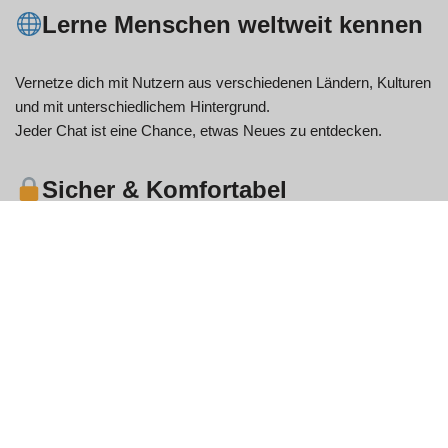
Lerne Menschen weltweit kennen
Vernetze dich mit Nutzern aus verschiedenen Ländern, Kulturen
und mit unterschiedlichem Hintergrund.
Jeder Chat ist eine Chance, etwas Neues zu entdecken.
Sicher & Komfortabel
Die integrierten Moderations- und Kontrollmechanismen tragen
zu einer besseren Umgebung für alle bei.
Sie haben jederzeit die Kontrolle – Sie können den Vorfall
überspringen, melden oder fortfahren.
So funktioniert es
Zum Starten tippen