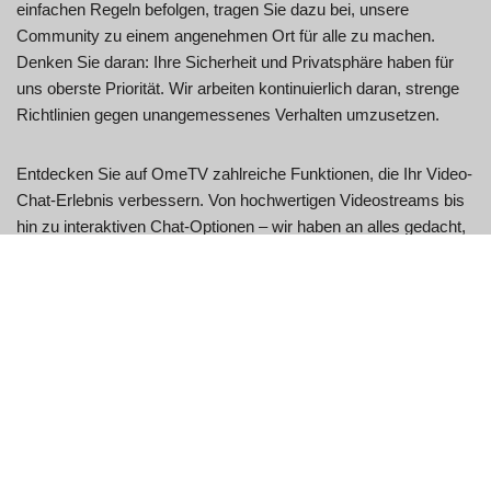
einfachen Regeln befolgen, tragen Sie dazu bei, unsere
Community zu einem angenehmen Ort für alle zu machen.
Denken Sie daran: Ihre Sicherheit und Privatsphäre haben für
uns oberste Priorität. Wir arbeiten kontinuierlich daran, strenge
Richtlinien gegen unangemessenes Verhalten umzusetzen.
Entdecken Sie auf OmeTV zahlreiche Funktionen, die Ihr Video-
Chat-Erlebnis verbessern. Von hochwertigen Videostreams bis
hin zu interaktiven Chat-Optionen – wir haben an alles gedacht,
um Ihre Interaktionen angenehm und spannend zu gestalten. Ob
Sie neue Freunde finden, andere Kulturen kennenlernen oder
einfach nur Spaß haben möchten – unsere Plattform bietet
Ihnen den perfekten Rahmen dafür. Tauchen Sie ein und lassen
Sie die Reise beginnen!
OmeTV vs. Omegle:
Hauptunterschiede