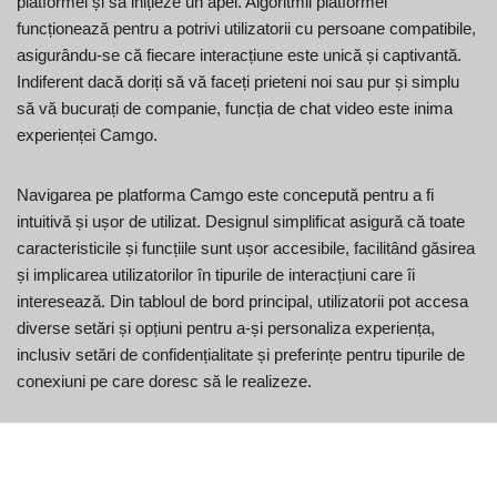
platformei și să inițieze un apel. Algoritmii platformei
funcționează pentru a potrivi utilizatorii cu persoane compatibile,
asigurându-se că fiecare interacțiune este unică și captivantă.
Indiferent dacă doriți să vă faceți prieteni noi sau pur și simplu
să vă bucurați de companie, funcția de chat video este inima
experienței Camgo.
Navigarea pe platforma Camgo este concepută pentru a fi
intuitivă și ușor de utilizat. Designul simplificat asigură că toate
caracteristicile și funcțiile sunt ușor accesibile, facilitând găsirea
și implicarea utilizatorilor în tipurile de interacțiuni care îi
interesează. Din tabloul de bord principal, utilizatorii pot accesa
diverse setări și opțiuni pentru a-și personaliza experiența,
inclusiv setări de confidențialitate și preferințe pentru tipurile de
conexiuni pe care doresc să le realizeze.
Pentru cei care doresc să profite la maximum de experiența lor
pe Camgo, explorarea comunității și a regulilor acesteia poate fi
benefică. Înțelegerea regulilor și a celor mai bune practici ale