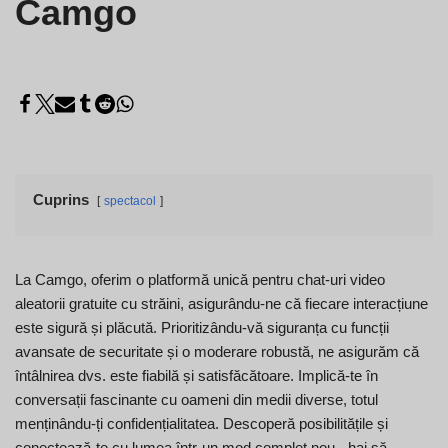
Camgo
Cuprins
spectacol
La Camgo, oferim o platformă unică pentru chat-uri video
aleatorii gratuite cu străini, asigurându-ne că fiecare interacțiune
este sigură și plăcută. Prioritizându-vă siguranța cu funcții
avansate de securitate și o moderare robustă, ne asigurăm că
întâlnirea dvs. este fiabilă și satisfăcătoare. Implică-te în
conversații fascinante cu oameni din medii diverse, totul
menținându-ți confidențialitatea. Descoperă posibilitățile și
conectează-te cu lumea într-un mod complet nou - hai să