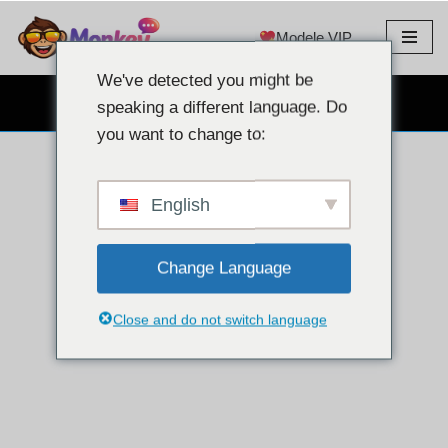
Modele VIP
Treci
la
We've detected you might be
conținut
CHAT GRATUIT CU WEBCAM
speaking a different language. Do
you want to change to:
English
Change Language
Close and do not switch language