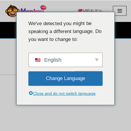
VIPモデル
コ
ン
We've detected you might be
テ
無料のウェブカメラチャット
speaking a different language. Do
ン
you want to change to:
ツ
へ
ス
English
キ
ッ
Change Language
プ
Close and do not switch language