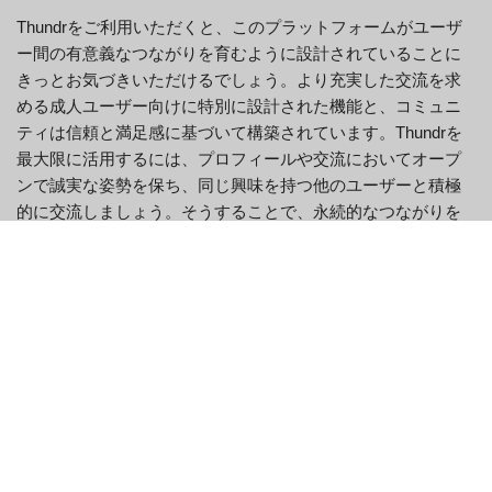
Thundrをご利用いただくと、このプラットフォームがユーザ
ー間の有意義なつながりを育むように設計されていることに
きっとお気づきいただけるでしょう。より充実した交流を求
める成人ユーザー向けに特別に設計された機能と、コミュニ
ティは信頼と満足感に基づいて構築されています。Thundrを
最大限に活用するには、プロフィールや交流においてオープ
ンで誠実な姿勢を保ち、同じ興味を持つ他のユーザーと積極
的に交流しましょう。そうすることで、永続的なつながりを
築き、プラットフォーム上でより充実した体験をお楽しみい
ただけます。
Thundrで充実した体験をするには、他のユーザーを尊重し、
思いやりを持つことが重要です。このプラットフォームは慎
重さとセキュリティを重視しており、ユーザーにも同様の配
慮が求められます。これらの原則を意識することで、関わる
すべての人にとって安全で楽しい環境を作り出すことができ
ます。革新的なアプローチとユーザー満足度へのこだわりに
より、Thundrは他のチャットプラットフォームとは一線を画