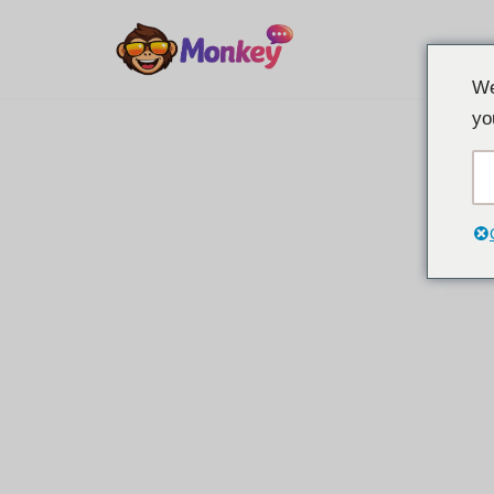
इसे
We
छोड़कर
yo
सामग्री
पर
बढ़ने
के
लिए