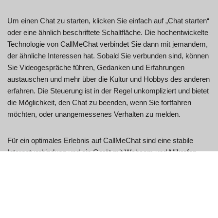
Um einen Chat zu starten, klicken Sie einfach auf „Chat starten“
oder eine ähnlich beschriftete Schaltfläche. Die hochentwickelte
Technologie von CallMeChat verbindet Sie dann mit jemandem,
der ähnliche Interessen hat. Sobald Sie verbunden sind, können
Sie Videogespräche führen, Gedanken und Erfahrungen
austauschen und mehr über die Kultur und Hobbys des anderen
erfahren. Die Steuerung ist in der Regel unkompliziert und bietet
die Möglichkeit, den Chat zu beenden, wenn Sie fortfahren
möchten, oder unangemessenes Verhalten zu melden.
Für ein optimales Erlebnis auf CallMeChat sind eine stabile
Internetverbindung und ein Gerät mit Webcam und Mikrofon
empfehlenswert. So gewährleisten Sie eine hohe Qualität Ihrer
Videochats und können sich intensiv mit Ihrem
Gesprächspartner austauschen. Beachten Sie außerdem stets
die Community-Richtlinien, um eine sichere und respektvolle
Umgebung für alle Nutzer zu gewährleisten. So tragen Sie nicht