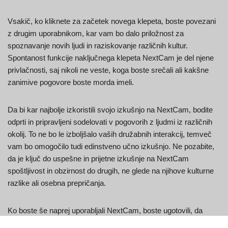
Vsakič, ko kliknete za začetek novega klepeta, boste povezani
z drugim uporabnikom, kar vam bo dalo priložnost za
spoznavanje novih ljudi in raziskovanje različnih kultur.
Spontanost funkcije naključnega klepeta NextCam je del njene
privlačnosti, saj nikoli ne veste, koga boste srečali ali kakšne
zanimive pogovore boste morda imeli.
Da bi kar najbolje izkoristili svojo izkušnjo na NextCam, bodite
odprti in pripravljeni sodelovati v pogovorih z ljudmi iz različnih
okolij. To ne bo le izboljšalo vaših družabnih interakcij, temveč
vam bo omogočilo tudi edinstveno učno izkušnjo. Ne pozabite,
da je ključ do uspešne in prijetne izkušnje na NextCam
spoštljivost in obzirnost do drugih, ne glede na njihove kulturne
razlike ali osebna prepričanja.
Ko boste še naprej uporabljali NextCam, boste ugotovili, da
platforma ponuja varen in priročen način za povezovanje z