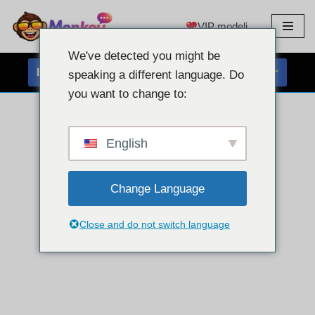
VIP modeli
Preskoči
na
We've detected you might be
vsebino
BREZPLAČEN KLEPET S SPLETNO KAMERO
speaking a different language. Do
you want to change to:
English
Change Language
Close and do not switch language