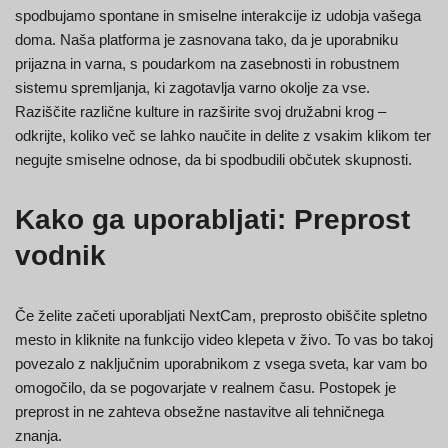
spodbujamo spontane in smiselne interakcije iz udobja vašega
doma. Naša platforma je zasnovana tako, da je uporabniku
prijazna in varna, s poudarkom na zasebnosti in robustnem
sistemu spremljanja, ki zagotavlja varno okolje za vse.
Raziščite različne kulture in razširite svoj družabni krog –
odkrijte, koliko več se lahko naučite in delite z vsakim klikom ter
negujte smiselne odnose, da bi spodbudili občutek skupnosti.
Kako ga uporabljati: Preprost
vodnik
Če želite začeti uporabljati NextCam, preprosto obiščite spletno
mesto in kliknite na funkcijo video klepeta v živo. To vas bo takoj
povezalo z naključnim uporabnikom z vsega sveta, kar vam bo
omogočilo, da se pogovarjate v realnem času. Postopek je
preprost in ne zahteva obsežne nastavitve ali tehničnega
znanja.