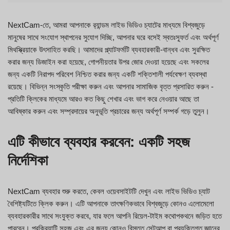
NextCam-তে, আমরা আপনাকে র‍্যান্ডম লাইভ ভিডিও চ্যাটের মাধ্যমে বিশ্বজুড়ে
মানুষের সাথে সংযোগ স্থাপনের সুযোগ দিচ্ছি, আপনার ঘরে বসেই স্বতঃস্ফূর্ত এবং অর্থপূর্ণ
মিথস্ক্রিয়াকে উৎসাহিত করছি। আমাদের প্ল্যাটফর্মটি ব্যবহারকারী-বান্ধব এবং সুরক্ষিত
করার জন্য ডিজাইন করা হয়েছে, গোপনীয়তার উপর জোর দেওয়া হয়েছে এবং সকলের
জন্য একটি নিরাপদ পরিবেশ নিশ্চিত করার জন্য একটি শক্তিশালী পর্যবেক্ষণ ব্যবস্থা
রয়েছে। বিভিন্ন সংস্কৃতি পরীক্ষা করুন এবং আপনার সামাজিক বৃত্ত প্রসারিত করুন -
প্রতিটি ক্লিকের মাধ্যমে আরও কত কিছু শেখার এবং ভাগ করে নেওয়ার আছে তা
আবিষ্কার করুন এবং সম্প্রদায়ের অনুভূতি প্রচারের জন্য অর্থপূর্ণ সম্পর্ক গড়ে তুলুন।
এটি কীভাবে ব্যবহার করবেন: একটি সহজ
নির্দেশিকা
NextCam ব্যবহার শুরু করতে, কেবল ওয়েবসাইটটি দেখুন এবং লাইভ ভিডিও চ্যাট
বৈশিষ্ট্যটিতে ক্লিক করুন। এটি আপনাকে তাৎক্ষণিকভাবে বিশ্বজুড়ে কোনও এলোমেলো
ব্যবহারকারীর সাথে সংযুক্ত করবে, যার ফলে আপনি রিয়েল-টাইম কথোপকথনে জড়িত হতে
পারবেন। প্রক্রিয়াটি সহজ এবং এর জন্য কোনও বিস্তৃত সেটআপ বা প্রযুক্তিগত জ্ঞানের