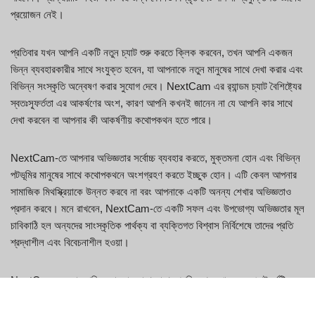
প্রয়োজন নেই।
প্রতিবার যখন আপনি একটি নতুন চ্যাট শুরু করতে ক্লিক করবেন, তখন আপনি একজন
ভিন্ন ব্যবহারকারীর সাথে সংযুক্ত হবেন, যা আপনাকে নতুন মানুষের সাথে দেখা করার এবং
বিভিন্ন সংস্কৃতি অন্বেষণ করার সুযোগ দেবে। NextCam এর র‍্যান্ডম চ্যাট বৈশিষ্ট্যের
স্বতঃস্ফূর্ততা এর আকর্ষণের অংশ, কারণ আপনি কখনই জানেন না যে আপনি কার সাথে
দেখা করবেন বা আপনার কী আকর্ষণীয় কথোপকথন হতে পারে।
NextCam-তে আপনার অভিজ্ঞতার সর্বোচ্চ ব্যবহার করতে, মুক্তমনা হোন এবং বিভিন্ন
পটভূমির মানুষের সাথে কথোপকথনে অংশগ্রহণ করতে ইচ্ছুক হোন। এটি কেবল আপনার
সামাজিক মিথস্ক্রিয়াকে উন্নত করবে না বরং আপনাকে একটি অনন্য শেখার অভিজ্ঞতাও
প্রদান করবে। মনে রাখবেন, NextCam-তে একটি সফল এবং উপভোগ্য অভিজ্ঞতার মূল
চাবিকাঠি হল অন্যদের সাংস্কৃতিক পার্থক্য বা ব্যক্তিগত বিশ্বাস নির্বিশেষে তাদের প্রতি
শ্রদ্ধাশীল এবং বিবেচনাশীল হওয়া।
NextCam ব্যবহার চালিয়ে যাওয়ার সাথে সাথে আপনি দেখতে পাবেন যে প্ল্যাটফর্মটি
আপনার নিজের ঘরে বসেই অন্যদের সাথে সংযোগ স্থাপনের একটি নিরাপদ এবং
সুবিধাজনক উপায় প্রদান করে। এর ব্যবহারকারী-বান্ধব ইন্টারফেস এবং রিয়েল-টাইম