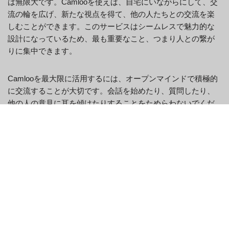
は無限大です。Camlooを使えば、自宅にいながらにして、交
流の輪を広げ、新たな視点を得て、他の人たちとの交流を楽
しむことができます。このサービスはシームレスで魅力的な
設計になっているため、最も重要なこと、つまり人との繋が
りに集中できます。
Camlooを最大限に活用するには、オープンマインドで積極的
に交流することが大切です。会話を始めたり、質問したり、
他の人の意見に耳を傾けたりすることをためらわないでくだ
さい。経験に注力すればするほど、得られるものも大きくな
ります。外国の人とチャットする場合でも、近所の人とチャ
ットする場合でも、相手への敬意と配慮を忘れないでくださ
い。そうすることで、あなた自身の経験が充実するだけでな
く、Camlooのポジティブで温かいコミュニティ作りに貢献す
ることにもつながります。
CamlooとOmegleの主な違い