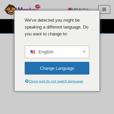
VIPモデル
コ
ン
We've detected you might be
テ
無料のウェブカメラチャット
speaking a different language. Do
ン
you want to change to:
ツ
へ
ス
English
キ
ッ
Change Language
プ
Close and do not switch language