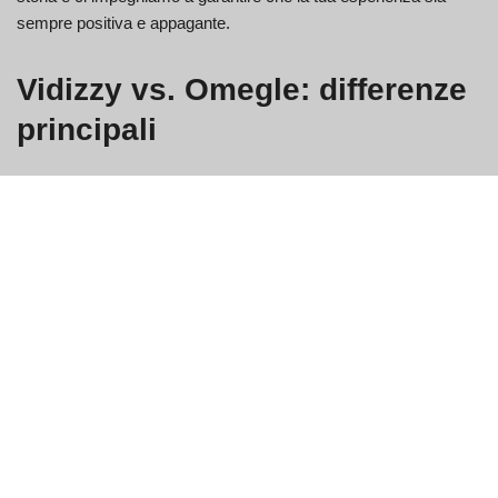
sempre positiva e appagante.
Vidizzy vs. Omegle: differenze
principali
Crittografia end-to-end per una
maggiore privacy
Vidizzy dà priorità alla sicurezza e alla privacy degli utenti,
garantendo un ambiente sicuro per tutti gli utenti con crittografia
end-to-end, consentendo conversazioni private.
Monitoraggio in tempo reale per
un'esperienza più sicura