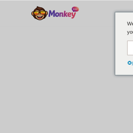
Μετάβαση
We
στο
yo
περιεχόμενο