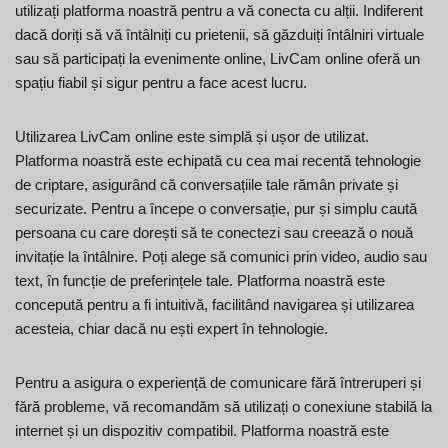
utilizați platforma noastră pentru a vă conecta cu alții. Indiferent
dacă doriți să vă întâlniți cu prietenii, să găzduiți întâlniri virtuale
sau să participați la evenimente online, LivCam online oferă un
spațiu fiabil și sigur pentru a face acest lucru.
Utilizarea LivCam online este simplă și ușor de utilizat.
Platforma noastră este echipată cu cea mai recentă tehnologie
de criptare, asigurând că conversațiile tale rămân private și
securizate. Pentru a începe o conversație, pur și simplu caută
persoana cu care dorești să te conectezi sau creează o nouă
invitație la întâlnire. Poți alege să comunici prin video, audio sau
text, în funcție de preferințele tale. Platforma noastră este
concepută pentru a fi intuitivă, facilitând navigarea și utilizarea
acesteia, chiar dacă nu ești expert în tehnologie.
Pentru a asigura o experiență de comunicare fără întreruperi și
fără probleme, vă recomandăm să utilizați o conexiune stabilă la
internet și un dispozitiv compatibil. Platforma noastră este