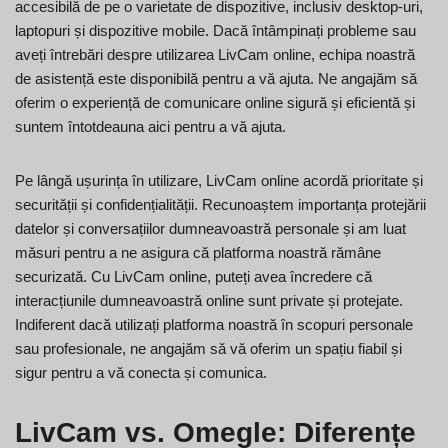
accesibilă de pe o varietate de dispozitive, inclusiv desktop-uri,
laptopuri și dispozitive mobile. Dacă întâmpinați probleme sau
aveți întrebări despre utilizarea LivCam online, echipa noastră
de asistență este disponibilă pentru a vă ajuta. Ne angajăm să
oferim o experiență de comunicare online sigură și eficientă și
suntem întotdeauna aici pentru a vă ajuta.
Pe lângă ușurința în utilizare, LivCam online acordă prioritate și
securității și confidențialității. Recunoaștem importanța protejării
datelor și conversațiilor dumneavoastră personale și am luat
măsuri pentru a ne asigura că platforma noastră rămâne
securizată. Cu LivCam online, puteți avea încredere că
interacțiunile dumneavoastră online sunt private și protejate.
Indiferent dacă utilizați platforma noastră în scopuri personale
sau profesionale, ne angajăm să vă oferim un spațiu fiabil și
sigur pentru a vă conecta și comunica.
LivCam vs. Omegle: Diferențe