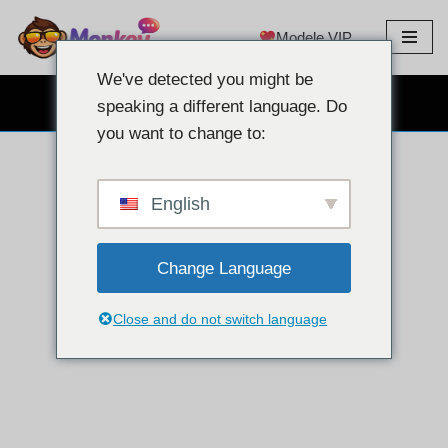
Modele VIP
Treci
la
We've detected you might be
conținut
CHAT GRATUIT CU WEBCAM
speaking a different language. Do
you want to change to:
English
Change Language
Close and do not switch language