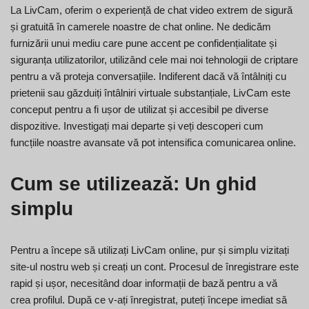
La LivCam, oferim o experiență de chat video extrem de sigură
și gratuită în camerele noastre de chat online. Ne dedicăm
furnizării unui mediu care pune accent pe confidențialitate și
siguranța utilizatorilor, utilizând cele mai noi tehnologii de criptare
pentru a vă proteja conversațiile. Indiferent dacă vă întâlniți cu
prietenii sau găzduiți întâlniri virtuale substanțiale, LivCam este
conceput pentru a fi ușor de utilizat și accesibil pe diverse
dispozitive. Investigați mai departe și veți descoperi cum
funcțiile noastre avansate vă pot intensifica comunicarea online.
Cum se utilizează: Un ghid
simplu
Pentru a începe să utilizați LivCam online, pur și simplu vizitați
site-ul nostru web și creați un cont. Procesul de înregistrare este
rapid și ușor, necesitând doar informații de bază pentru a vă
crea profilul. După ce v-ați înregistrat, puteți începe imediat să