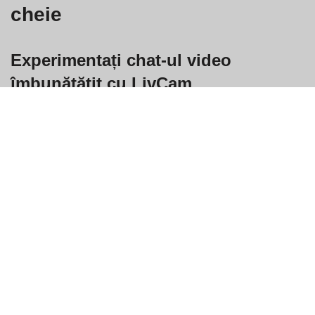
cheie
Experimentați chat-ul video
îmbunătățit cu LivCam
LivCam oferă o experiență de chat video mai sigură și mai ușor
de utilizat, prioritizând confortul și funcționalitatea utilizatorilor
săi. Spre deosebire de Omegle, LivCam oferă un mediu intuitiv
pentru conectarea cu prietenii, participarea la întâlniri virtuale
sau alăturarea la noi camere de chat, toate acestea menținând
în același timp securitatea și ușurința în utilizare. Cu funcții
precum fundaluri personalizabile și reacții la emoticonuri,
LivCam adaugă o notă personală și plină de viață fiecărui apel,
asigurându-se că conversațiile nu sunt doar conexiuni, ci
experiențe memorabile.