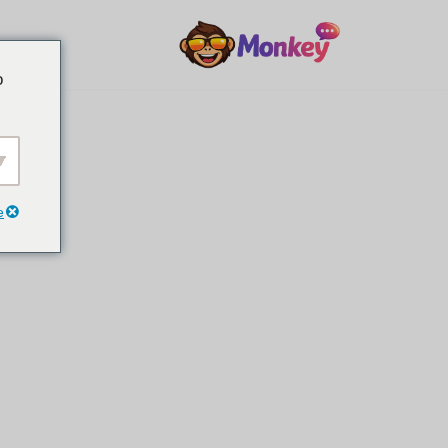
דלג
o
לתוכן
e