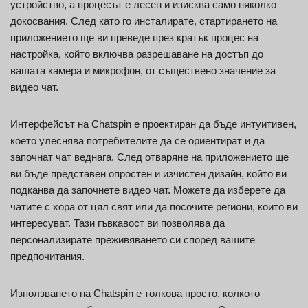
устройство, а процесът е лесен и изисква само няколко
докосвания. След като го инсталирате, стартирането на
приложението ще ви преведе през кратък процес на
настройка, който включва разрешаване на достъп до
вашата камера и микрофон, от съществено значение за
видео чат.
Интерфейсът на Chatspin е проектиран да бъде интуитивен,
което улеснява потребителите да се ориентират и да
започнат чат веднага. След отваряне на приложението ще
ви бъде представен опростен и изчистен дизайн, който ви
подканва да започнете видео чат. Можете да изберете да
чатите с хора от цял свят или да посочите региони, които ви
интересуват. Тази гъвкавост ви позволява да
персонализирате преживяването си според вашите
предпочитания.
Използването на Chatspin е толкова просто, колкото