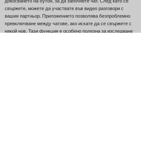
докосването на бутон, за да започнете чат. След като се
свържете, можете да участвате във видео разговори с
вашия партньор. Приложението позволява безпроблемно
превключване между чатове, ако искате да се свържете с
някой нов. Тази функция е особено полезна за изследване
на различни разговори и връзки, без да се чувствате
ограничени до едно-единствено взаимодействие. Целта е
всяка среща да бъде възможно най-приятна и обогатяваща,
предоставяйки платформа за смислен обмен и нови
приятелства.
За най-добро изживяване с Chatspin, уверете се, че
интернет връзката ви е стабилна, тъй като това ще повлияе
на качеството на вашите видео чатове. Освен това,
отвореността и уважението към другите ще подобрят
взаимодействията ви, позволявайки по-задълбочени и
приятни разговори. Като следвате тези прости насоки,
можете напълно да се потопите в изживяването с Chatspin и
да откриете вълнуващия свят на случайните видео чатове.