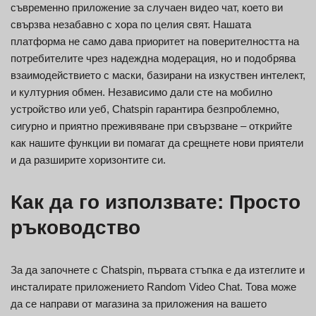
съвременно приложение за случаен видео чат, което ви
свързва незабавно с хора по целия свят. Нашата
платформа не само дава приоритет на поверителността на
потребителите чрез надеждна модерация, но и подобрява
взаимодействието с маски, базирани на изкуствен интелект,
и културния обмен. Независимо дали сте на мобилно
устройство или уеб, Chatspin гарантира безпроблемно,
сигурно и приятно преживяване при свързване – открийте
как нашите функции ви помагат да срещнете нови приятели
и да разширите хоризонтите си.
Как да го използвате: Просто
ръководство
За да започнете с Chatspin, първата стъпка е да изтеглите и
инсталирате приложението Random Video Chat. Това може
да се направи от магазина за приложения на вашето